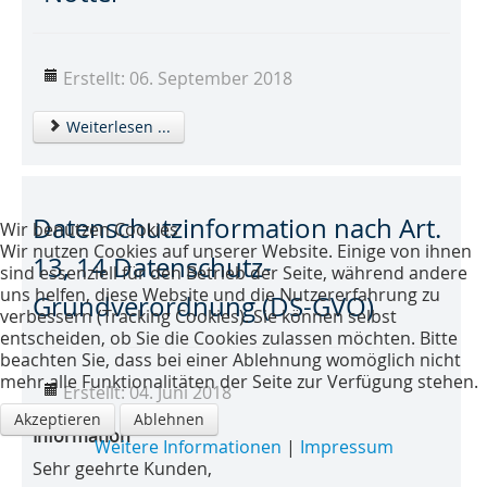
Erstellt: 06. September 2018
Weiterlesen ...
Datenschutzinformation nach Art.
Wir benutzen Cookies
Wir nutzen Cookies auf unserer Website. Einige von ihnen
13, 14 Datenschutz-
sind essenziell für den Betrieb der Seite, während andere
uns helfen, diese Website und die Nutzererfahrung zu
Grundverordnung (DS-GVO)
verbessern (Tracking Cookies). Sie können selbst
entscheiden, ob Sie die Cookies zulassen möchten. Bitte
beachten Sie, dass bei einer Ablehnung womöglich nicht
mehr alle Funktionalitäten der Seite zur Verfügung stehen.
Erstellt: 04. Juni 2018
Akzeptieren
Ablehnen
Information
Weitere Informationen
|
Impressum
Sehr geehrte Kunden,