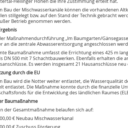
tertal-Heilinger Höhen die Ihre Zustimmung erteilt hat.
n Bau der Mischwasserkanäle können die vorhandenen Alt
ellen stillgelegt bzw. auf den Stand der Technik gebracht w
ußer Betrieb genommen werden.
Ergebnis
der Maßnahmendurchführung „Im Baumgarten/Gänsegasse“
r an die zentrale Abwasserentsorgung angeschlossen werd
ante Baumaßnahme umfasst die Errichtung eines 425 m la
is DN 500 mit 7 Schachtbauwerken. Ebenfalls erhalten die 
sanschlüsse. Es werden insgesamt 21 Hausanschlüsse neu e
tzung durch die EU
 Bau wird die Notter weiter entlastet, die Wasserqualität de
lt entlastet. Die Maßnahme konnte durch die finanzielle U
chaftsfonds für die Entwicklung des ländlichen Raumes (ELE
der Baumaßnahme
en der Gesamtmaßnahme belaufen sich auf:
000,00 € Neubau Mischwasserkanal
00,00 € Zuschuss Förderung.