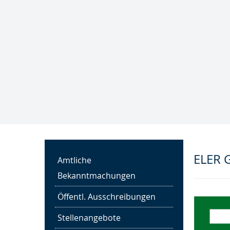
Trink- und Abwasser­
zweckverband "Notter"
Kläranlage Großengottern
ELER 
Amtliche
Bekanntmachungen
Öffentl. Ausschreibungen
Stellenangebote