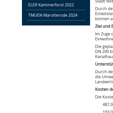
Stadt Not
ELER Kammerforst 2022
Durch de
Einleitst
TMUEN Marolterode 2024
können a
Ziel und 
Im Zuge 
Einwohne
Die gepl
DN 200 b
Kanalhau
Unterstü
Durch den
die Umwe
Landwirts
Kosten 
Die Kost
487.
Trink- und Abwasser­
193.0