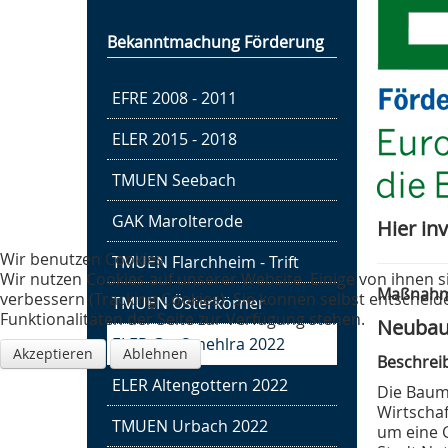
Bekanntmachung Förderung
EFRE 2008 - 2011
ELER 2015 - 2018
TMUEN Seebach
GAK Marolterode
Hier in
Wir benutzen Cookies
TMUEN Flarchheim - Trift
Wir nutzen Cookies auf unserer Website. Einige von ihnen s
Maßnahm
verbessern (Tracking Cookies). Sie können selbst entscheid
TMUEN Österkörner
Funktionalitäten der Seite zur Verfügung stehen.
Neubau
Trink- und Abwasser­
ELER Großmehlra 2022
Akzeptieren
Ablehnen
zweckverband "Notter"
Beschre
Sitz TAZV "Notter", Schlotheim
ELER Altengottern 2022
Die Baum
Wirtschaf
TMUEN Urbach 2022
um eine 