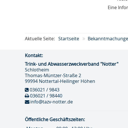
zweckverband "Notter"
Eine Info
Kanalisation Schlotheim 1907
Aktuelle Seite:
Startseite
Bekanntmachung
Kontakt:
Trink- und Abwasser­zweckverband "Notter"
Schlotheim
Thomas-Müntzer-Straße 2
99994 Nottertal-Heilinger Höhen
036021 / 9843
036021 / 98440
info@tazv-notter.de
Öffentliche Geschäftszeiten: