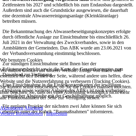
Zeitfenstern bis 2027 und schließlich bis zum Endausbau dargestellt.
Außerdem sind auch die Grundstücke ausgewiesen, die dauerhaft
eine dezentrale Abwasserreinigungsanlage (Kleinkläranlage)
betreiben müssen.
Die Bekanntmachung des Abwasserbeseitigungskonzeptes erfolgte
durch öffentliche Auslage zur Einsichtnahme bis einschließlich 26.
Juli 2021 in der Verwaltung des Zweckverbandes, sowie in den
Amtsblättern der Gemeinden. Das ABK wurde am 23.06.2021 von
der Verbandsversammlung einstimmig beschlossen.
Wir benutzen Cookies
Zur ständigen Einsichtnahme steht Ihnen hier der
Erläuterungsbericht sowie die Karte des Gesamtkonzeptes zum
Wir nutzen Cookies auf unserer Website. Einige von ihnen sind
Download zur Verfügung.
essenziell für den Betrieb der Seite, während andere uns helfen, diese
Website und die Nutzererfahrung zu verbessern (Tracking Cookies).
Eine Einsichtnahme in die Einzelkonzeptkarten der jeweiligen
Sie können selbst entscheiden, ob Sie die Cookies zulassen möchten.
Ortslagen sowie weiterer Anlagen des ABKs ist nach vorheriger
Bitte beachten Sie, dass bei einer Ablehnung womöglich nicht mehr
terminlicher Absprache mit der Geschäftsleitung möglich.
alle Funktionalitäten der Seite zur Verfügung stehen.
Für geplante Projekte der nächsten zwei Jahre können Sie sich
Akzeptieren
Ablehnen
ebenfalls unter der Rubrik "Baumaßnahmen" informieren.
Weitere Informationen
|
Impressum