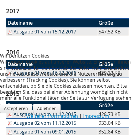
2017
Dateiname
Größe
Ausgabe 01 vom 15.12.2017
547.52 KB
2016
Wir benutzen Cookies
Wir nutzen Cookies auf unserer Website. Einige von ihnen
Dateiname
Größe
sind essenziell für den Betrieb der Seite, während andere
Ausgabe 01 vom 16.12.2016
429.33 KB
uns helfen, diese Website und die Nutzererfahrung zu
verbessern (Tracking Cookies). Sie können selbst
entscheiden, ob Sie die Cookies zulassen möchten. Bitte
beachten Sie, dass bei einer Ablehnung womöglich nicht
2015
mehr alle Funktionalitäten der Seite zur Verfügung stehen.
Dateiname
Größe
Akzeptieren
Ablehnen
Ausgabe 03 vom 11.12.2015
428.73 KB
Weitere Informationen
|
Impressum
Ausgabe 02 vom 11.12.2015
933.04 KB
Ausgabe 01 vom 09.01.2015
352.84 KB