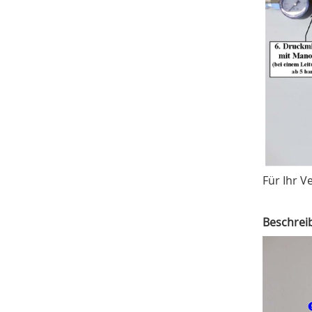
zweckverband "Notter"
Kanalisation Schlotheim 1907
Für Ihr V
Beschrei