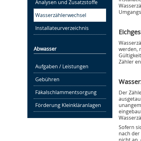
Analysen und Zusatzstoffe
Wasserzä
Umgangss
Wasserzählerwechsel
Installateurverzeichnis
Eichges
Wasserzä
Abwasser
werden, m
Gültigkei
Zähler e
Aufgaben / Leistungen
Gebühren
Wasser
Fäkalschlamm­entsorgung
Der Zähl
ausgetaus
Förderung Kleinkläranlagen
unangeme
Trink- und Abwasser­
eingebaut
zweckverband "Notter"
Wasserzäh
Sitz TAZV "Notter", Schlotheim
Sofern si
nach der 
nicht an,