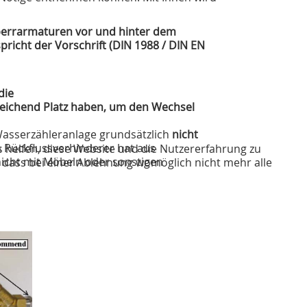
perrarmaturen vor
und hinter dem
pricht der Vorschrift (DIN 1988 / DIN EN
die
eichend Platz
haben, um den Wechsel
Wasserzähleranlage grundsätzlich
nicht
 Rückflussverhinderer hat aus
s helfen, diese Website und die Nutzererfahrung zu
 nicht mit Möbeln oder sonstigen
, dass bei einer Ablehnung womöglich nicht mehr alle