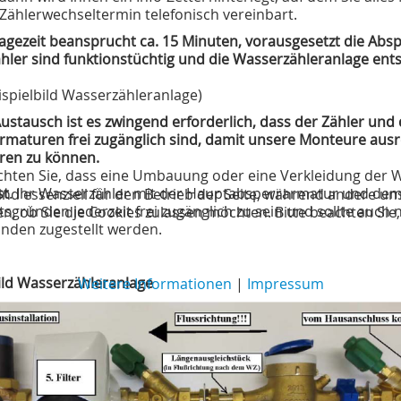
Zählerwechseltermin telefonisch vereinbart.
agezeit beansprucht ca. 15 Minuten, vorausgesetzt die Abs
hler sind funktionstüchtig und die Wasserzähleranlage
ents
ispielbild Wasserzähleranlage)
ustausch ist es zwingend erforderlich, dass der Zähler und 
rmaturen frei zugänglich sind, damit unsere Monteure ausr
ren zu können.
achten Sie, dass eine Umbauung oder eine Verkleidung der 
st
. Ihr Wasserzähler mit der Hauptabsperrarmatur und dem
ind essenziell für den Betrieb der Seite, während andere un
tsgründen jederzeit frei zugänglich zu sein und sollte auch
en, ob Sie die Cookies zulassen möchten. Bitte beachten Sie
nden zugestellt werden.
ild Wasserzähleranlage
Weitere Informationen
|
Impressum