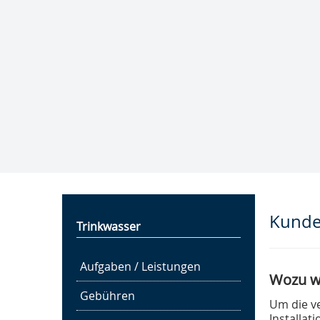
Trink- und Abwasser­
zweckverband "Notter"
Kläranlage Großengottern
Kunde
Trinkwasser
Aufgaben / Leistungen
Wozu wi
Gebühren
Um die v
Installat