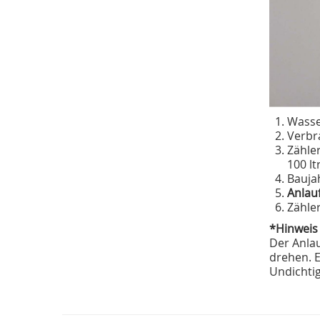
Wasse
Verbr
Zähle
100 ltr
Baujah
Anlau
Zähle
*Hinweis
Der Anlau
drehen. E
Undichtig