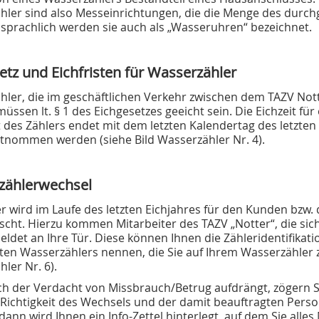
hler sind also Messeinrichtungen, die die Menge des durch
prachlich werden sie auch als „Wasseruhren“ bezeichnet.
etz und Eichfristen für Wasserzähler
hler, die im geschäftlichen Verkehr zwischen dem TAZV No
üssen lt. § 1 des Eichgesetzes geeicht sein. Die Eichzeit für
t des Zählers endet mit dem letzten Kalendertag des letzten
ntnommen werden (siehe Bild Wasserzähler Nr. 4).
zählerwechsel
er wird im Laufe des letzten Eichjahres für den Kunden bz
cht. Hierzu kommen Mitarbeiter des TAZV „Notter“, die sic
ldet an Ihre Tür. Diese können Ihnen die Zähleridentifik
en Wasserzählers nennen, die Sie auf Ihrem Wasserzähler 
ler Nr. 6).
ch der Verdacht von Missbrauch/Betrug aufdrängt, zögern Si
Richtigkeit des Wechsels und der damit beauftragten Perso
 dann wird Ihnen ein Info-Zettel hinterlegt, auf dem Sie al