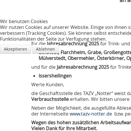
an a
Wir benutzen Cookies
Wir nutzen Cookies auf unserer Website. Einige von ihnen s
verbessern (Tracking Cookies). Sie können selbst entscheid
Funktionalitäten der Seite zur Verfügung stehen.
für die
Jahresabrechnung 2025
für Trink- und
Akzeptieren
Ablehnen
Bollstedt, Flarchheim, Grabe, Großengot
Mülverstedt, Obermehler, Österkörner, O
und für die
Jahresabrechnung 2025
für Trink
Issersheilingen
Werte Kunden,
die Geschäftsstelle des TAZV „Notter“ weist d
Trink- und Abwasser­
Verbrauchsstelle
erhalten. Wir bitten unsere
zweckverband "Notter"
Neben der Möglichkeit, die ausgefüllte Ables
Sitz TAZV "Notter", Schlotheim
der Internetseite
www.tazv-notter.de
bzw. pe
Wegen des hohen zusätzlichen Arbeitsaufwan
Vielen Dank für Ihre Mitarbeit.