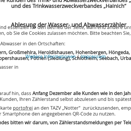
lle Kunden des Trink- und Abwasserzweckverbandes „
und des Trinkwasserzweckverbandes „Hainich“
Ablesung der Wasser- und Abwasserzähler
ind essenziell für den Betrieb der Seite, während andere un
en, ob Sie die Cookies zulassen möchten. Bitte beachten Sie
 Abwasser in den Ortschaften:
tern, Großmehlra, Heroldishausen, Hohenbergen, Höngeda,
Weitere Informationen
|
Impressum
ppershausen, Pöthen (Siedlung), Schlotheim, Seebach, Urb
wasser in
arauf hin, dass
Anfang Dezember alle Kunden
wie in den Ja
 Kunden, Ihren Zählerstand selbst abzulesen und bis späte
ekarte
portofrei
an den TAZV „Notter“ zurückzusenden, empf
r Smartphone den angegebenen QR-Code zu nutzen.
des bitten wir darum, von Zählerstandsmeldungen per Tele