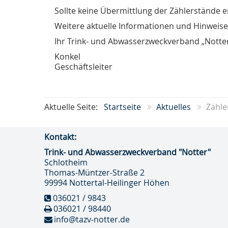
Sollte keine Übermittlung der Zählerstände 
Weitere aktuelle Informationen und Hinweis
Ihr Trink- und Abwasserzweckverband „Notte
Konkel
Geschäftsleiter
Aktuelle Seite:
Startseite
Aktuelles
Zähle
Kontakt:
Trink- und Abwasser­zweckverband "Notter"
Schlotheim
Thomas-Müntzer-Straße 2
99994 Nottertal-Heilinger Höhen
036021 / 9843
036021 / 98440
Trink- und Abwasser­
info@tazv-notter.de