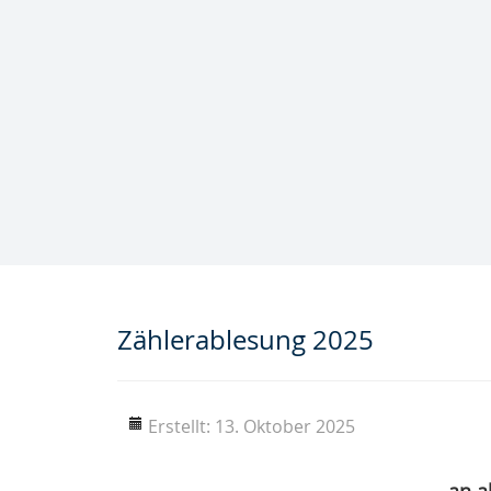
Trink- und Abwasser­
zweckverband "Notter"
Kläranlage Großengottern
Zählerablesung 2025
Erstellt: 13. Oktober 2025