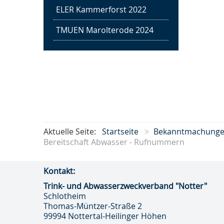
ELER Kammerforst 2022
TMUEN Marolterode 2024
Aktuelle Seite:
Startseite
Bekanntmachung
Bereitschaft Abwasser - Rufnummern
Kontakt:
Trink- und Abwasser­zweckverband "Notter"
Schlotheim
Thomas-Müntzer-Straße 2
Trink- und Abwasser­
99994 Nottertal-Heilinger Höhen