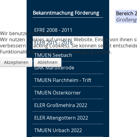
Bekanntmachung Förderung
Bereich 
Großeng
EFRE 2008 - 2011
Wir benutzen Cookies
Wir nutzen Cookies auf unserer Website. Einige von ihnen s
ELER 2015 - 2018
verbessern (Tracking Cookies). Sie können selbst entscheid
Funktionalitäten der Seite zur Verfügung stehen.
TMUEN Seebach
Akzeptieren
Ablehnen
GAK Marolterode
TMUEN Flarchheim - Trift
TMUEN Österkörner
Trink- und Abwasser­
ELER Großmehlra 2022
zweckverband "Notter"
Sitz TAZV "Notter", Schlotheim
ELER Altengottern 2022
TMUEN Urbach 2022