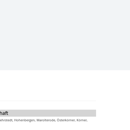
haft
ehrstedt, Hohenbergen, Marolterode, Österkörner, Körner,