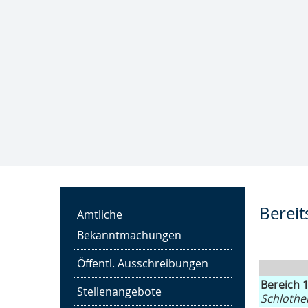
Trink- und Abwasser­
zweckverband "Notter"
Kläranlage Großengottern
Berei
Amtliche
Bekanntmachungen
Öffentl. Ausschreibungen
Bereich 
Stellenangebote
Schlothe